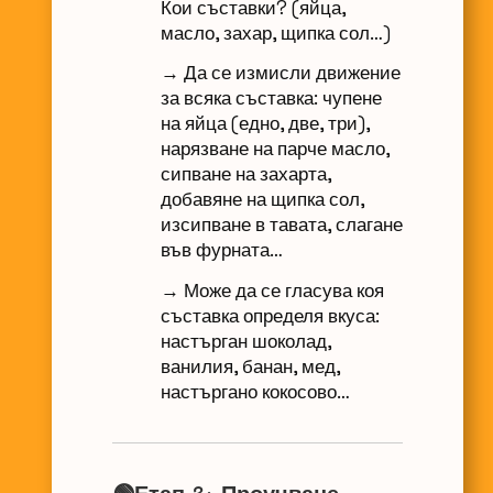
Кои съставки? (яйца,
масло, захар, щипка сол…)
→ Да се измисли движение
за всяка съставка: чупене
на яйца (едно, две, три),
нарязване на парче масло,
сипване на захарта,
добавяне на щипка сол,
изсипване в тавата, слагане
във фурната…
→ Може да се гласува коя
съставка определя вкуса:
настърган шоколад,
ванилия, банан, мед,
настъргано кокосово…