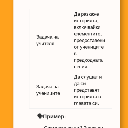
Да разкаже
историята,
включвайки
елементите,
Задача на
предоставени
учителя
от учениците
в
предходната
сесия.
Да слушат и
да си
Задача на
представят
учениците
историята в
главата си.
🗣️Пример:
„Спомняте ли си? Вчера ви