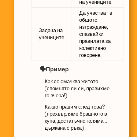
на учениците.
Да участват в
общото
изграждане,
Задача на
спазвайки
учениците
правилата за
колективно
говорене.
🗣️Пример:
Как се смачква житото
(спомняте ли си, правихме
го вчера!)
Какво правим след това?
(прехвърляме брашното в
купа, достатъчно голяма…
държана с ръка)