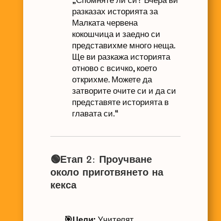
разказах историята за
Малката червена
кокошчица и заедно си
представихме много неща.
Ще ви разкажа историята
отново с всичко, което
открихме. Можете да
затворите очите си и да си
представяте историята в
главата си.“
🟢Етап 2: Проучване
около приготвянето на
кекса
🎯Цели:
Учителят