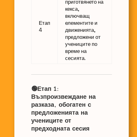
приготвянето на
кекса,
включващ
Етап
елементите и
4
движенията,
предложени от
учениците по
време на
сесията.
🟢Етап 1:
Възпроизвеждане на
разказа, обогатен с
предложенията на
учениците от
предходната сесия