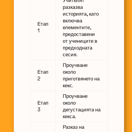
Учителят
разказва
историята, като
включва
Етап
елементите,
1
предоставени
от учениците в
предходната
сесия.
Проучване
Етап
около
2
приготвянето на
кекс.
Проучване
Етап
около
3
дегустацията на
кекса.
Разказ на