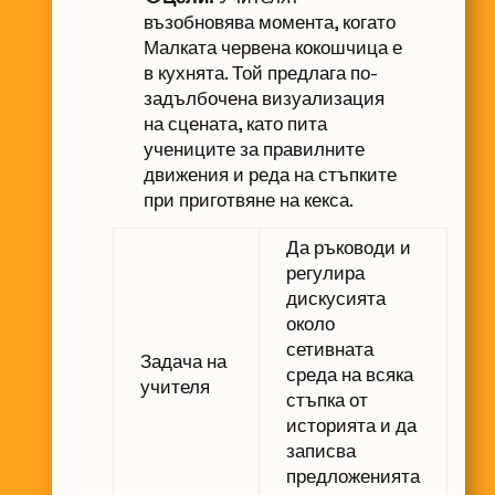
възобновява момента, когато
Малката червена кокошчица е
в кухнята. Той предлага по-
задълбочена визуализация
на сцената, като пита
учениците за правилните
движения и реда на стъпките
при приготвяне на кекса.
Да ръководи и
регулира
дискусията
около
сетивната
Задача на
среда на всяка
учителя
стъпка от
историята и да
записва
предложенията