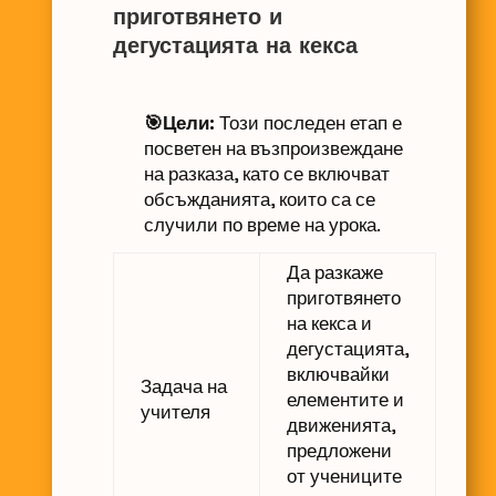
приготвянето и
дегустацията на кекса
🎯Цели:
Този последен етап е
посветен на възпроизвеждане
на разказа, като се включват
обсъжданията, които са се
случили по време на урока.
Да разкаже
приготвянето
на кекса и
дегустацията,
включвайки
Задача на
елементите и
учителя
движенията,
предложени
от учениците