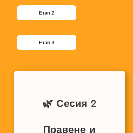
Етап 2
Етап 3
🌿 Сесия 2
Правене и