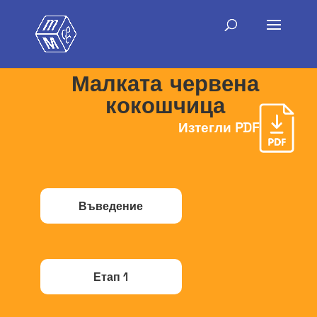
Малката червена
кокошчица
Изтегли PDF
Въведение
Етап 1