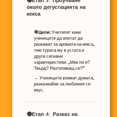
🟢Етап 3: Проучване
около дегустацията на
кекса
🎯Цели:
Учителят кани
учениците да опитат да
разкажат за аромата на кекса,
текстурата му в устата и
други сетивни
характеристики: „Мек ли е?
Твърд? Разтопяващ се?“
→ Учениците вземат думата,
разказвайки за любимия си
вкус.
🟢Етап 4: Разказ на