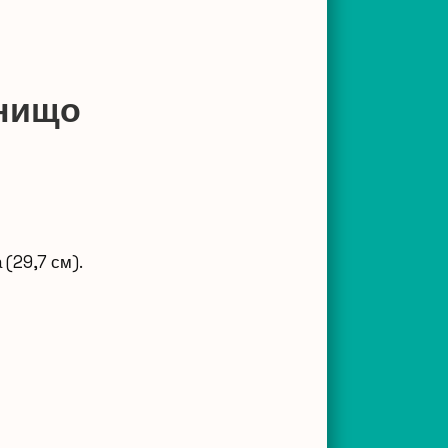
 нищо
(29,7 см).