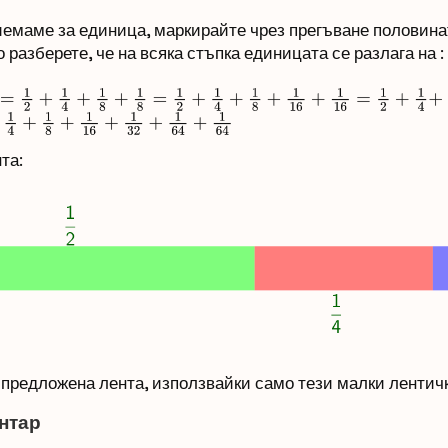
иемаме за единица, маркирайте чрез прегъване половина
азберете, че на всяка стъпка единицата се разлага на :
+
1
8
+
1
8
=
1
2
+
1
4
+
1
8
+
1
16
+
1
16
=
1
2
+
1
4
+
8
+
1
16
+
1
32
+
1
64
+
1
64
та:
 предложена лента, използвайки само тези малки лентичк
нтар