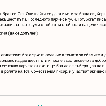
т брат си Сет. Опитвайки се да отмъсти за баща си, Хор гу
така шест пъти. Последното парче се губи. Тот, богът писа
е записват като суми от обратни стойности на цели числ
огия (да се допълни)
 египетския бог е ярко въведение в темата за обемите и 
азрязано на две шест пъти и после възстановено за добро
се: колко парчета от окото трябва да се съберат, за да 
в ролята на Тот, божествения писар, и участват активно 