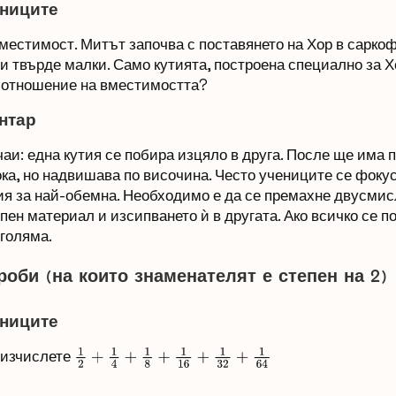
чениците
естимост. Митът започва с поставянето на Хор в саркофа
и твърде малки. Само кутията, построена специално за Хор
о отношение на вместимостта?
нтар
аи: една кутия се побира изцяло в друга. После ще има 
ока, но надвишава по височина. Често учениците се фоку
ия за най-обемна. Необходимо е да се премахне двусмис
ипен материал и изсипването ѝ в другата. Ако всичко се по
-голяма.
оби (на които знаменателят е степен на 2)
ениците
 изчислете
1
2
+
1
4
+
1
8
+
1
16
+
1
32
+
1
64