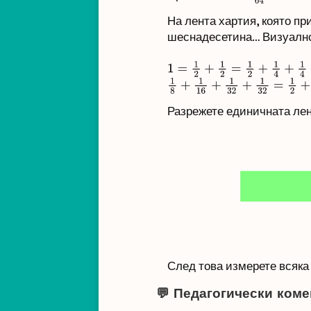
На лента хартия, която пр
шеснадесетина… Визуално р
1
=
1
2
+
1
2
=
1
2
+
1
4
+
1
4
=
1
2
+
1
4
1
8
+
1
16
+
1
32
+
1
32
=
1
2
+
1
4
+
1
Разрежете единичната лен
След това измерете всяка
💬 Педагогически коме