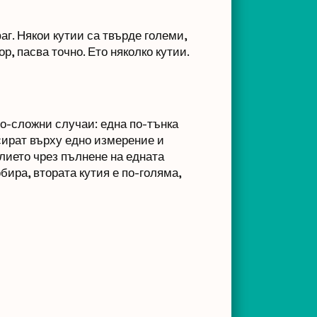
г. Някои кутии са твърде големи,
, пасва точно. Ето няколко кутии.
по-сложни случаи: една по-тънка
сират върху едно измерение и
лието чрез пълнене на едната
бира, втората кутия е по-голяма,