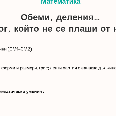
Математика
Обеми, деления…
ог, който не се плаши от
дини (CM1–CM2)
форми и размери, грис; ленти хартия с еднаква дължина 
тематически умения :