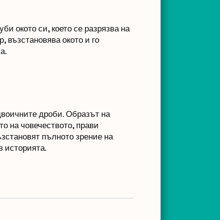
би окото си, което се разрязва на
р, възстановява окото и го
а.
двоичните дроби. Образът на
то на човечеството, прави
възстановят пълното зрение на
в историята.