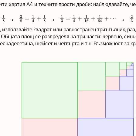
ти хартия А4 и техните прости дроби: наблюдавайте, че 
,
,
,
3
8
=
1
4
+
1
8
1
3
=
1
4
+
1
16
+
1
64
+
⋯
2
3
=
1
, използвайте квадрат или равностранен триъгълник, ра
 Общата площ се разпределя на три части: червено, синьо,
еснадесетина, шейсет и четвърта и т.н. Възможност за к