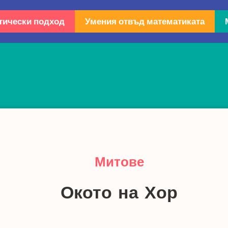
тически подход
Умения отвъд математиката
Митове
Окото на Хор