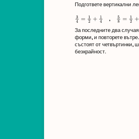
Подгответе вертикални лен
,
3
4
=
1
2
+
1
4
5
8
=
1
2
+
1
8
За последните два случая
форми, и повторете вътре.
състоят от четвъртинки, ш
безкрайност.