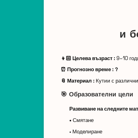
и б
👦🏻 Целева възраст :
9–10 го
⏰ Прогнозно време :
?
📎 Материал :
Кутии с различни 
🎯 Образователни цели
Развиване на следните ма
•
Смятане
• Моделиране