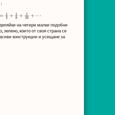
:
2
+
1
8
+
1
32
+
⋯
зделяйки на четири малки подобни
 зелено, които от своя страна се
расиви конструкции и усещане за