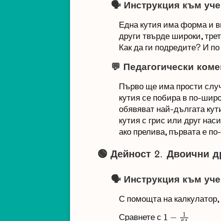
🗣️ Инструкция към у
Една кутия има форма и вм
други твърде широки, трет
Как да ги подредите? И п
💬 Педагогически коме
Първо ще има прости случ
кутия се побира в по-шир
обявяват най-дългата кут
кутия с грис или друг нас
ако прелива, първата е по
🟢
Дейност 2. Двоични др
🗣️ Инструкция към уч
С помощта на калкулатор,
Сравнете с
1
−
1
64